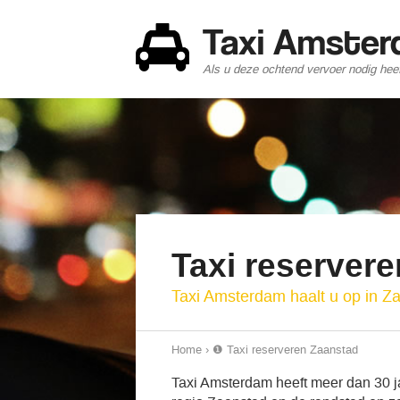
Taxi Amste
Als u deze ochtend vervoer nodig heef
Taxi reserver
Taxi Amsterdam haalt u op in Z
Home
›
❶ Taxi reserveren Zaanstad
Taxi Amsterdam heeft meer dan 30 jaa