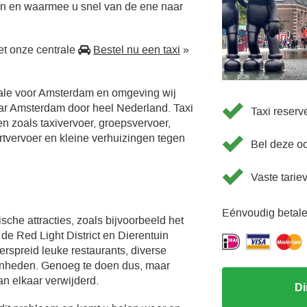
en en waarmee u snel van de ene naar
t onze centrale
Bestel nu een taxi
»
rale voor Amsterdam en omgeving wij
aar Amsterdam door heel Nederland. Taxi
Taxi reser
en zoals taxivervoer, groepsvervoer,
ortvervoer en kleine verhuizingen tegen
Bel deze o
Vaste tarie
Eénvoudig betale
sche attracties, zoals bijvoorbeeld het
e Red Light District en Dierentuin
verspreid leuke restaurants, diverse
enheden. Genoeg te doen dus, maar
an elkaar verwijderd.
Di