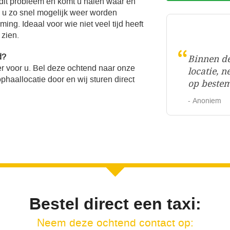
 dit probleem en komt u halen waar en
l u zo snel mogelijk weer worden
ng. Ideaal voor wie niet veel tijd heeft
 zien.
“
d?
Binnen de
r voor u. Bel deze ochtend naar onze
locatie, n
haallocatie door en wij sturen direct
op beste
- Anoniem
Bestel direct een taxi:
Neem deze ochtend contact op: