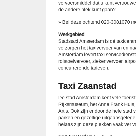
vervoersmiddel dat u kunt vertrouw
de andere plek kunt gaan?
» Bel deze ochtend 020-3081070 me
Werkgebied
Stadstaxi Amsterdam is dé taxicent
verzorgen het taxivervoer van en n
Amsterdam levert taxi servicedienst
rolstoelvervoer, ziekenvervoer, airp
concurrerende tarieven.
Taxi Zaanstad
De stad Amsterdam kent vele toeristi
Rijksmuseum, het Anne Frank Huis, d
Artis. Ook zijn er door de hele stad 
parken en gezellige uitgaansgeleg
helaas zijn deze plekken vaak ver v