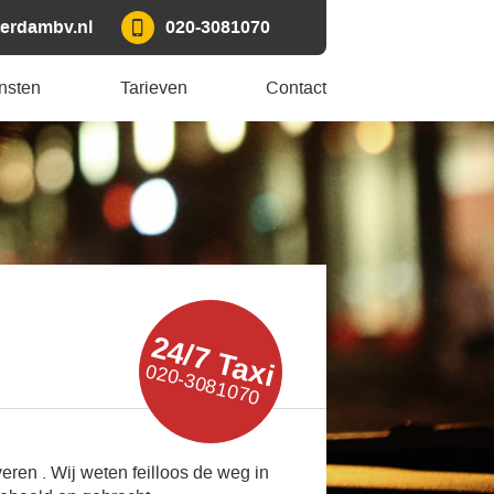
erdambv.nl
020-3081070
nsten
Tarieven
Contact
24/7 Taxi
020-3081070
eren . Wij weten feilloos de weg in