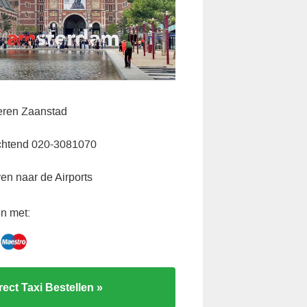
veren Zaanstad
chtend 020-3081070
ven naar de Airports
n met:
rect Taxi Bestellen »