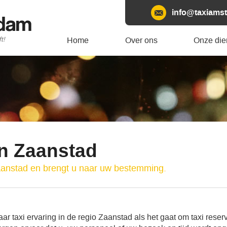
info@taxiamst
rdam
t!
Home
Over ons
Onze die
en Zaanstad
aanstad en brengt u naar uw bestemming.
r taxi ervaring in de regio Zaanstad als het gaat om taxi reserv