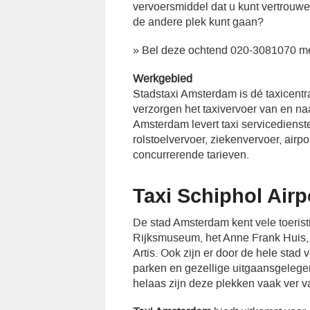
vervoersmiddel dat u kunt vertrouw
de andere plek kunt gaan?
» Bel deze ochtend 020-3081070 me
Werkgebied
Stadstaxi Amsterdam is dé taxicent
verzorgen het taxivervoer van en n
Amsterdam levert taxi servicedienst
rolstoelvervoer, ziekenvervoer, airp
concurrerende tarieven.
Taxi Schiphol Airp
De stad Amsterdam kent vele toeristi
Rijksmuseum, het Anne Frank Huis, d
Artis. Ook zijn er door de hele stad 
parken en gezellige uitgaansgeleg
helaas zijn deze plekken vaak ver v