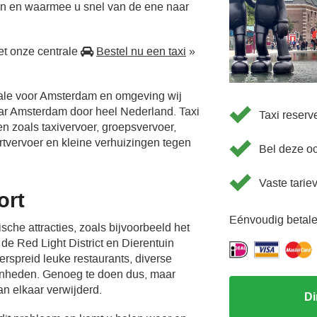
en en waarmee u snel van de ene naar
t onze centrale
Bestel nu een taxi
»
rale voor Amsterdam en omgeving wij
aar Amsterdam door heel Nederland. Taxi
Taxi reserv
en zoals taxivervoer, groepsvervoer,
ortvervoer en kleine verhuizingen tegen
Bel deze o
Vaste tarie
ort
Eénvoudig betale
sche attracties, zoals bijvoorbeeld het
e Red Light District en Dierentuin
verspreid leuke restaurants, diverse
enheden. Genoeg te doen dus, maar
an elkaar verwijderd.
Di