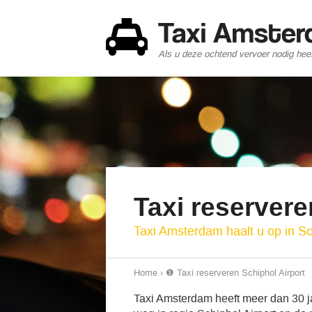
Taxi Amste
Als u deze ochtend vervoer nodig heef
Taxi reservere
Taxi Amsterdam haalt u op in Sc
Home
›
❶ Taxi reserveren Schiphol Airport
Taxi Amsterdam heeft meer dan 30 jaa