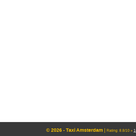
© 2026 - Taxi Amsterdam
|
Rating:
8.8
/
10
»
1