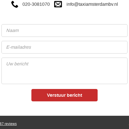
info@taxiamsterdambv.nl
020-3081070
67
reviews