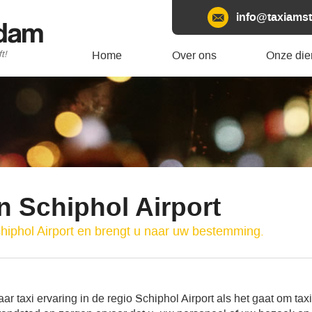
info@taxiamst
rdam
t!
Home
Over ons
Onze die
n Schiphol Airport
hiphol Airport en brengt u naar uw bestemming.
r taxi ervaring in de regio Schiphol Airport als het gaat om taxi