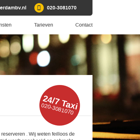
erdambv.nl
020-3081070
nsten
Tarieven
Contact
24/7 Taxi
020-3081070
 reserveren . Wij weten feilloos de