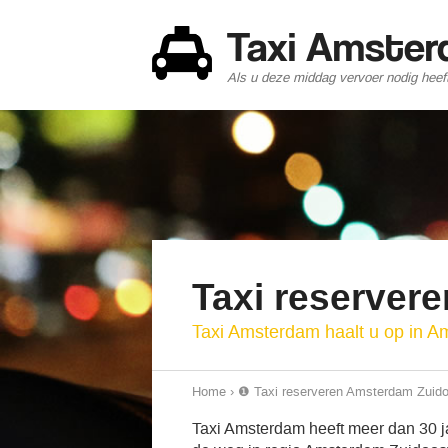
Taxi Amste
Als u deze middag vervoer nodig heef
Taxi reserver
Taxi Amsterdam haalt u op in A
Home
›
❶ Taxi reserveren Amsterdam Zuido
Taxi Amsterdam heeft meer dan 30 jaa