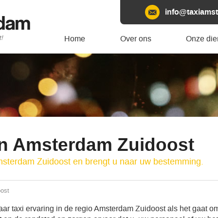
info@taxiamst
rdam
t!
Home
Over ons
Onze die
en Amsterdam Zuidoost
msterdam Zuidoost en brengt u naar uw bestemming.
ost
r taxi ervaring in de regio Amsterdam Zuidoost als het gaat om 