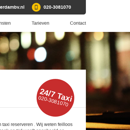
erdambv.nl
020-3081070
nsten
Tarieven
Contact
24/7 Taxi
020-3081070
taxi reserveren . Wij weten feilloos