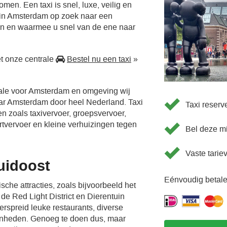
men. Een taxi is snel, luxe, veilig en
 in Amsterdam op zoek naar een
en en waarmee u snel van de ene naar
t onze centrale
Bestel nu een taxi
»
rale voor Amsterdam en omgeving wij
aar Amsterdam door heel Nederland. Taxi
Taxi reser
en zoals taxivervoer, groepsvervoer,
ortvervoer en kleine verhuizingen tegen
Bel deze m
Vaste tarie
uidoost
Eénvoudig betale
sche attracties, zoals bijvoorbeeld het
e Red Light District en Dierentuin
verspreid leuke restaurants, diverse
enheden. Genoeg te doen dus, maar