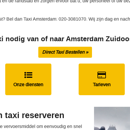
 en de randstad en zorgen ervoor dat u, uw personeel of uw be
st? Bel dan Taxi Amsterdam: 020-3081070. Wij zijn dag en nacht
xi nodig van of naar Amsterdam Zuidoo
Direct Taxi Bestellen »
Onze diensten
Tarieven
 taxi reserveren
ste vervoersmiddel om eenvoudig en snel