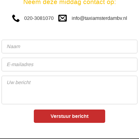
Neem deze middag contact op:
info@taxiamsterdambv.nl
020-3081070