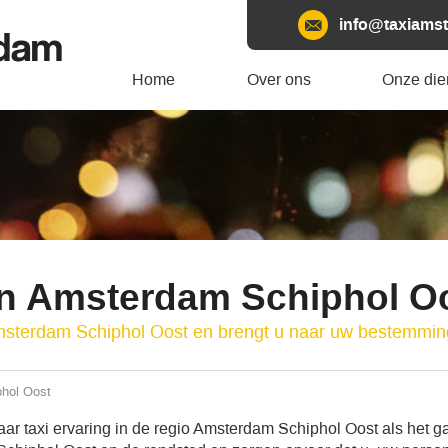
info@taxiamst
rdam
Home
Over ons
Onze die
en Amsterdam Schiphol O
Amsterdam Schiphol Oost en brengt u naar uw bestemmin
phol Oost
ar taxi ervaring in de regio Amsterdam Schiphol Oost als het ga