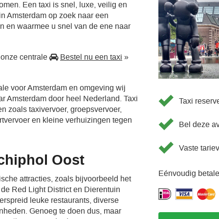
men. Een taxi is snel, luxe, veilig en
 in Amsterdam op zoek naar een
en en waarmee u snel van de ene naar
 onze centrale
Bestel nu een taxi
»
rale voor Amsterdam en omgeving wij
aar Amsterdam door heel Nederland. Taxi
Taxi reser
en zoals taxivervoer, groepsvervoer,
ortvervoer en kleine verhuizingen tegen
Bel deze a
Vaste tarie
chiphol Oost
Eénvoudig betale
sche attracties, zoals bijvoorbeeld het
e Red Light District en Dierentuin
verspreid leuke restaurants, diverse
enheden. Genoeg te doen dus, maar