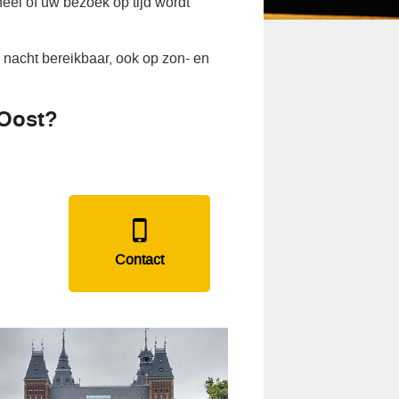
eel of uw bezoek op tijd wordt
 nacht bereikbaar, ook op zon- en
 Oost?
Contact