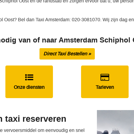
Schiphol Oost en de randstad en zorgen ervoor dat u, uw person
ol Oost? Bel dan Taxi Amsterdam: 020-3081070. Wij zijn dag en
nodig van of naar Amsterdam Schiphol
Direct Taxi Bestellen »
Onze diensten
Tarieven
 taxi reserveren
ste vervoersmiddel om eenvoudig en snel