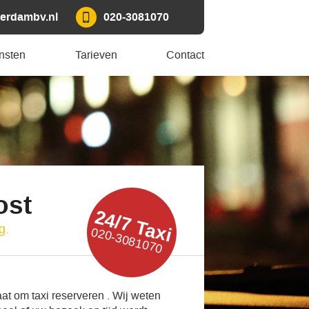
erdambv.nl
020-3081070
nsten
Tarieven
Contact
ost
24/7 Taxi
g.
020-3081070
at om taxi reserveren . Wij weten