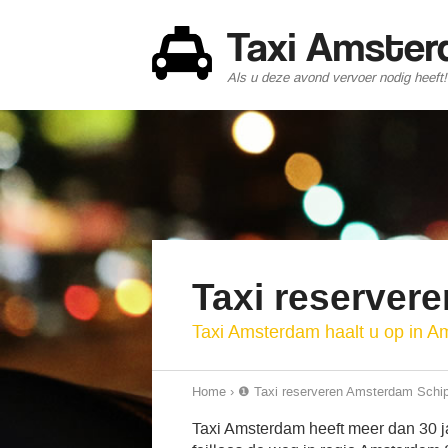
Taxi Amste
Als u deze avond vervoer nodig heeft!
Taxi reserver
Taxi Amsterdam haalt u op in 
Home
›
❶ Taxi reserveren Amsterdam Schi
Taxi Amsterdam heeft meer dan 30 ja