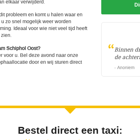
an elkaar verwijderd.
Di
 dit probleem en komt u halen waar en
l u zo snel mogelijk weer worden
ng. Ideaal voor wie niet veel tijd heeft
 zien.
“
am Schiphol Oost?
Binnen dr
r voor u. Bel deze avond naar onze
de achter
haallocatie door en wij sturen direct
- Anoniem
Bestel direct een taxi: