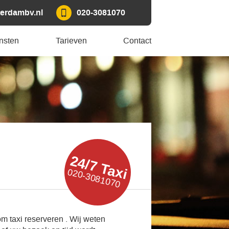
erdambv.nl
020-3081070
nsten
Tarieven
Contact
24/7 Taxi
020-3081070
m taxi reserveren . Wij weten