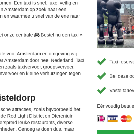
men. Een taxi is snel, luxe, veilig en
 in Amsterdam op zoek naar een
en en waarmee u snel van de ene naar
t onze centrale
Bestel nu een taxi
»
rale voor Amsterdam en omgeving wij
aar Amsterdam door heel Nederland. Taxi
Taxi reser
en zoals taxivervoer, groepsvervoer,
ortvervoer en kleine verhuizingen tegen
Bel deze o
Vaste tarie
steldorp
Eénvoudig betale
sche attracties, zoals bijvoorbeeld het
e Red Light District en Dierentuin
verspreid leuke restaurants, diverse
enheden. Genoeg te doen dus, maar