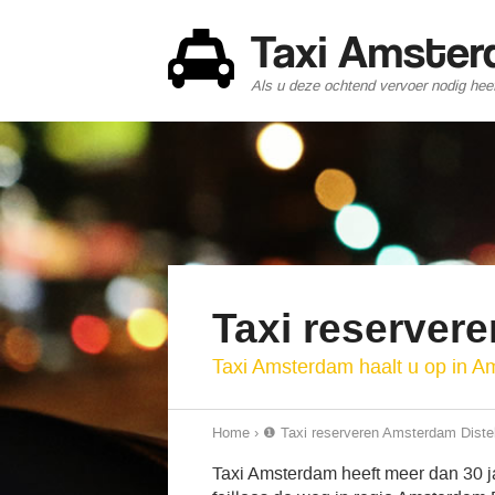
Taxi Amste
Als u deze ochtend vervoer nodig heef
Taxi reserver
Taxi Amsterdam haalt u op in A
Home
›
❶ Taxi reserveren Amsterdam Diste
Taxi Amsterdam heeft meer dan 30 jaa