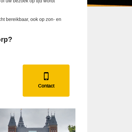
of uw bezoek op tijd wordt
ht bereikbaar, ook op zon- en
orp?
Contact