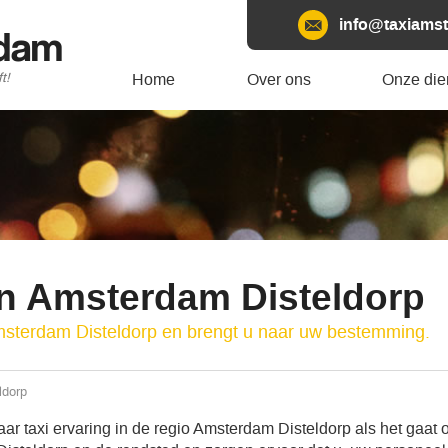
info@taxiamst
rdam
t!
Home
Over ons
Onze die
en Amsterdam Disteldorp
msterdam Disteldorp en brengt u naar uw bestemming.
ldorp
r taxi ervaring in de regio Amsterdam Disteldorp als het gaat o