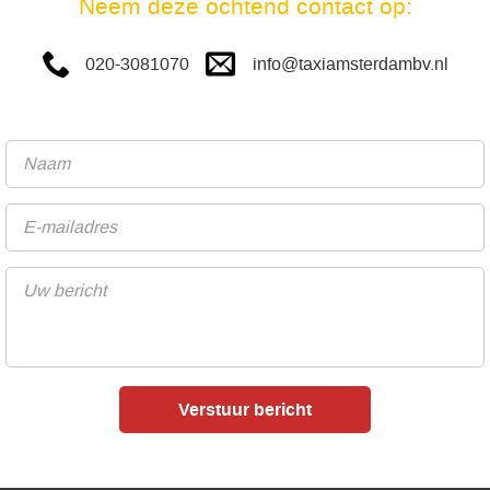
Neem deze ochtend contact op:
info@taxiamsterdambv.nl
020-3081070