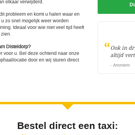
an elkaar verwijderd.
Di
 dit probleem en komt u halen waar en
l u zo snel mogelijk weer worden
ng. Ideaal voor wie niet veel tijd heeft
 zien.
“
am Disteldorp?
Ook in dr
r voor u. Bel deze ochtend naar onze
altijd ve
haallocatie door en wij sturen direct
- Anoniem
Bestel direct een taxi: