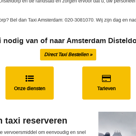
Disteldorp en de randstad en zorgen ervoor dat u, uw personeel 
orp? Bel dan Taxi Amsterdam: 020-3081070. Wij zijn dag en nac
i nodig van of naar Amsterdam Disteld
Direct Taxi Bestellen »
Onze diensten
Tarieven
 taxi reserveren
ste vervoersmiddel om eenvoudig en snel