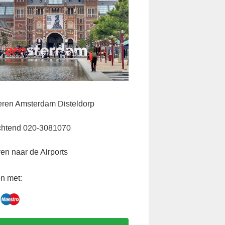
veren Amsterdam Disteldorp
chtend 020-3081070
ven naar de Airports
n met: