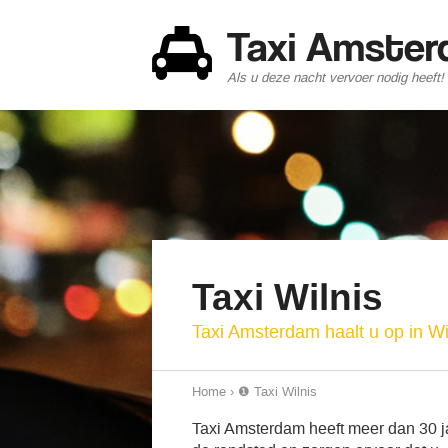
Taxi Amste
Als u deze nacht vervoer nodig heeft!
Taxi Wilnis
Taxi Amsterdam haalt u op in W
Home
›
❶ Taxi Wilnis
Taxi Amsterdam heeft meer dan 30 jaa