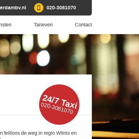
erdambv.nl
020-3081070
nsten
Tarieven
Contact
24/7 Taxi
020-3081070
n feilloos de weg in regio Wilnis en