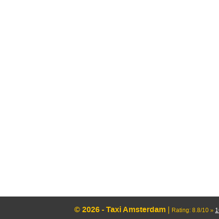
© 2026 - Taxi Amsterdam
|
Rating:
8.8
/
10
»
1