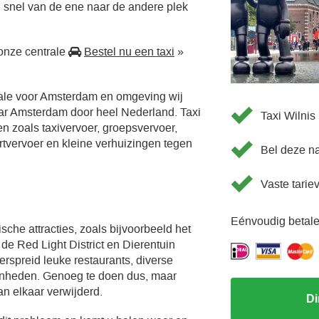
 snel van de ene naar de andere plek
onze centrale
Bestel nu een taxi
»
rale voor Amsterdam en omgeving wij
aar Amsterdam door heel Nederland. Taxi
Taxi Wilnis
en zoals taxivervoer, groepsvervoer,
ortvervoer en kleine verhuizingen tegen
Bel deze n
Vaste tarie
Eénvoudig betale
sche attracties, zoals bijvoorbeeld het
e Red Light District en Dierentuin
verspreid leuke restaurants, diverse
enheden. Genoeg te doen dus, maar
an elkaar verwijderd.
Di