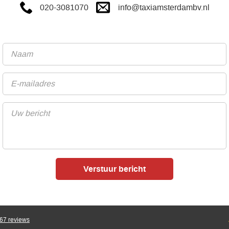
info@taxiamsterdambv.nl
020-3081070
67
reviews