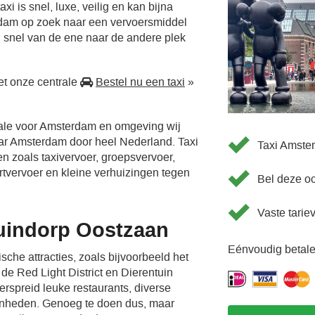
i is snel, luxe, veilig en kan bijna
rdam op zoek naar een vervoersmiddel
 snel van de ene naar de andere plek
t onze centrale
Bestel nu een taxi
»
rale voor Amsterdam en omgeving wij
aar Amsterdam door heel Nederland. Taxi
Taxi Amste
en zoals taxivervoer, groepsvervoer,
ortvervoer en kleine verhuizingen tegen
Bel deze o
Vaste tarie
uindorp Oostzaan
Eénvoudig betale
sche attracties, zoals bijvoorbeeld het
e Red Light District en Dierentuin
verspreid leuke restaurants, diverse
enheden. Genoeg te doen dus, maar