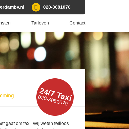
erdambv.nl
020-3081070
nsten
Tarieven
Contact
24/7 Taxi
emming.
020-3081070
t gaat om taxi. Wij weten feilloos