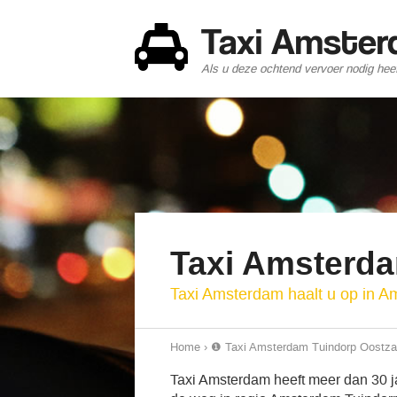
Taxi Amste
Als u deze ochtend vervoer nodig heef
Taxi Amsterd
Taxi Amsterdam haalt u op in 
Home
›
❶ Taxi Amsterdam Tuindorp Oostz
Taxi Amsterdam heeft meer dan 30 ja