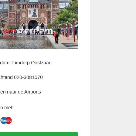
rdam Tuindorp Oostzaan
chtend 020-3081070
ven naar de Airports
n met: