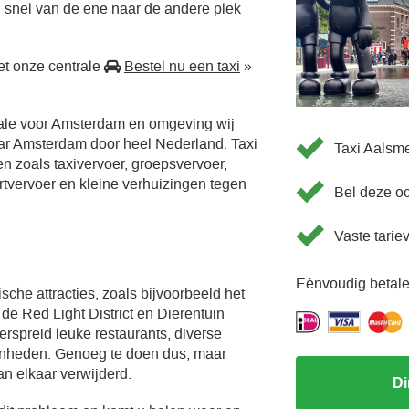
 snel van de ene naar de andere plek
t onze centrale
Bestel nu een taxi
»
rale voor Amsterdam en omgeving wij
aar Amsterdam door heel Nederland. Taxi
Taxi Aalsm
en zoals taxivervoer, groepsvervoer,
ortvervoer en kleine verhuizingen tegen
Bel deze o
Vaste tarie
Eénvoudig betale
sche attracties, zoals bijvoorbeeld het
e Red Light District en Dierentuin
verspreid leuke restaurants, diverse
enheden. Genoeg te doen dus, maar
an elkaar verwijderd.
Di