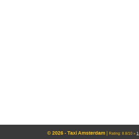
© 2026 - Taxi Amsterdam
|
Rating:
8.8
/
10
»
1