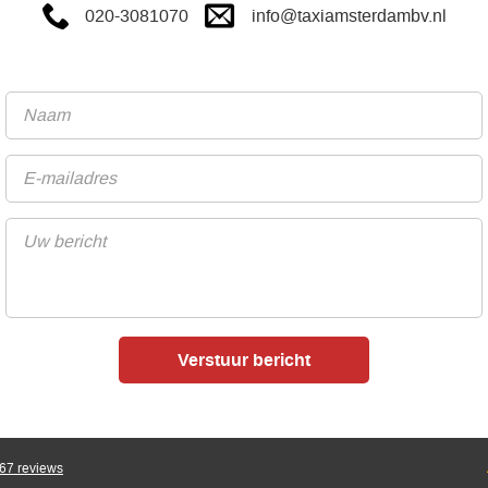
info@taxiamsterdambv.nl
020-3081070
67
reviews