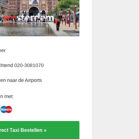
eer
chtend 020-3081070
ven naar de Airports
n met:
rect Taxi Bestellen »