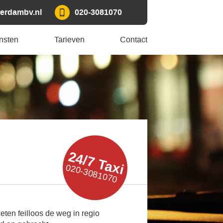
erdambv.nl
020-3081070
nsten
Tarieven
Contact
24/7 Taxi
020-3081070
eten feilloos de weg in regio