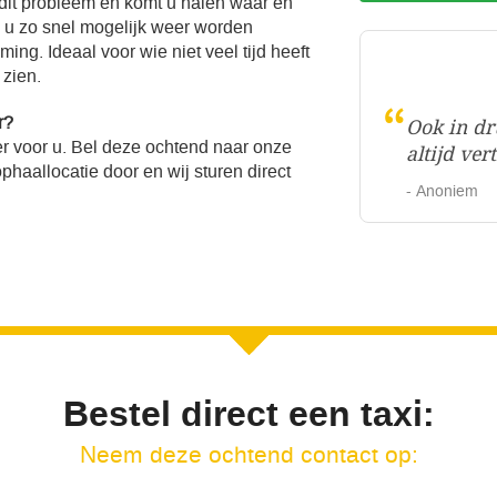
 dit probleem en komt u halen waar en
l u zo snel mogelijk weer worden
ng. Ideaal voor wie niet veel tijd heeft
 zien.
“
r?
Ook in dr
r voor u. Bel deze ochtend naar onze
altijd ve
haallocatie door en wij sturen direct
- Anoniem
Bestel direct een taxi:
Neem deze ochtend contact op: