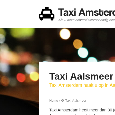
Taxi Amste
Als u deze ochtend vervoer nodig heef
Taxi Aalsmeer
Taxi Amsterdam haalt u op in A
Home
›
❶ Taxi Aalsmeer
Taxi Amsterdam heeft meer dan 30 jaa