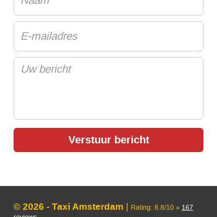
© 2026 - Taxi Amsterdam
|
Rating:
8.8
/
10
»
167