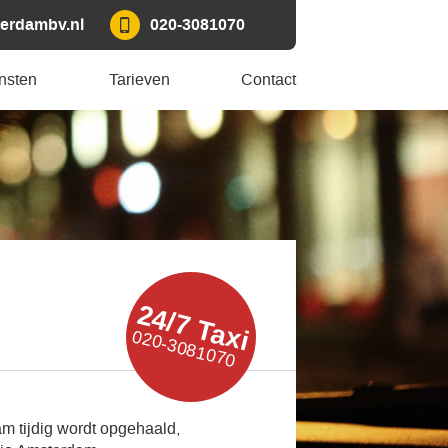
erdambv.nl
020-3081070
nsten
Tarieven
Contact
24/7 Taxi
020-3081070
am tijdig wordt opgehaald,