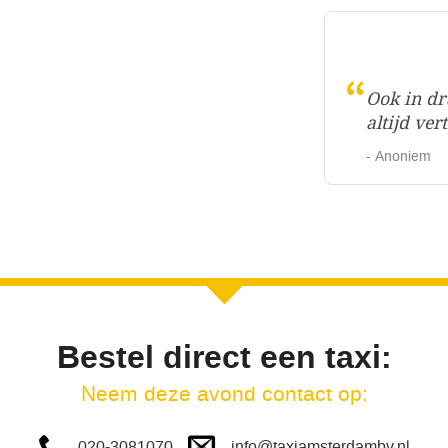
“
Ook in dr
altijd ve
- Anoniem
Bestel direct een taxi:
Neem deze avond contact op:
info@taxiamsterdambv.nl
020-3081070