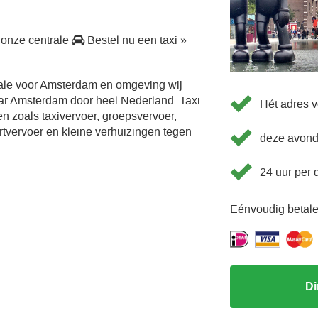
 onze centrale
Bestel nu een taxi
»
rale voor Amsterdam en omgeving wij
aar Amsterdam door heel Nederland. Taxi
Hét adres v
en zoals taxivervoer, groepsvervoer,
ortvervoer en kleine verhuizingen tegen
deze avond 
24 uur per 
Eénvoudig betale
Di