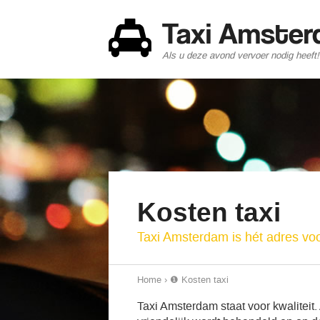
Taxi Amste
Als u deze avond vervoer nodig heeft!
Kosten taxi
Taxi Amsterdam is hét adres vo
Home
›
❶ Kosten taxi
Taxi Amsterdam staat voor kwaliteit.