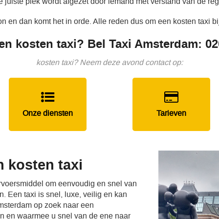
e juiste plek wordt afgezet door iemand met verstand van de re
 en dan komt het in orde. Alle reden dus om een kosten taxi bi
en kosten taxi? Bel Taxi Amsterdam: 0
kosten taxi? Neem deze avond contact op:
Onze diensten
Tarieven
 kosten taxi
vervoersmiddel om eenvoudig en snel van
 Een taxi is snel, luxe, veilig en kan
Amsterdam op zoek naar een
en en waarmee u snel van de ene naar