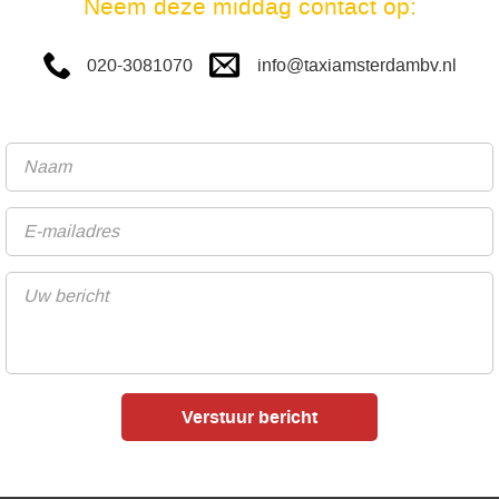
Neem deze middag contact op:
info@taxiamsterdambv.nl
020-3081070