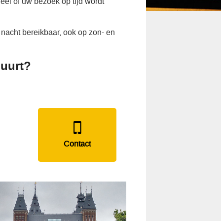
eel of uw bezoek op tijd wordt
nacht bereikbaar, ook op zon- en
buurt?
Contact