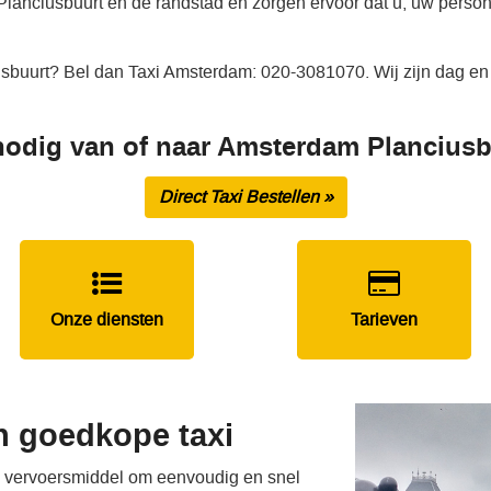
Planciusbuurt en de randstad en zorgen ervoor dat u, uw person
usbuurt? Bel dan Taxi Amsterdam: 020-3081070. Wij zijn dag en 
nodig van of naar Amsterdam Plancius
Direct Taxi Bestellen »
Onze diensten
Tarieven
n goedkope taxi
e vervoersmiddel om eenvoudig en snel