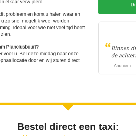
an elkaar verwijderd.
Di
 dit probleem en komt u halen waar en
l u zo snel mogelijk weer worden
ng. Ideaal voor wie niet veel tijd heeft
 zien.
“
am Planciusbuurt?
Binnen dr
r voor u. Bel deze middag naar onze
de achter
haallocatie door en wij sturen direct
- Anoniem
Bestel direct een taxi: