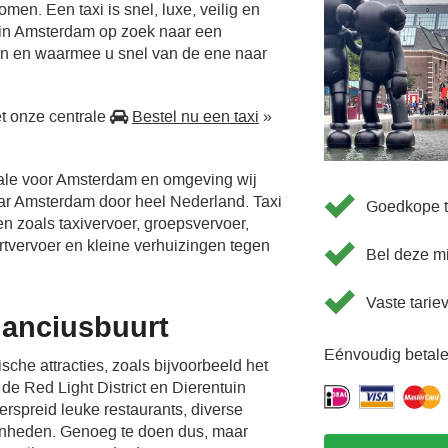
men. Een taxi is snel, luxe, veilig en
 in Amsterdam op zoek naar een
en en waarmee u snel van de ene naar
t onze centrale
Bestel nu een taxi
»
rale voor Amsterdam en omgeving wij
aar Amsterdam door heel Nederland. Taxi
Goedkope t
en zoals taxivervoer, groepsvervoer,
ortvervoer en kleine verhuizingen tegen
Bel deze m
Vaste tarie
lanciusbuurt
Eénvoudig betale
sche attracties, zoals bijvoorbeeld het
e Red Light District en Dierentuin
verspreid leuke restaurants, diverse
enheden. Genoeg te doen dus, maar