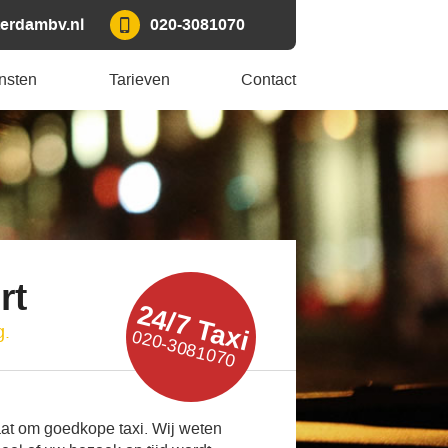
erdambv.nl
020-3081070
nsten
Tarieven
Contact
rt
24/7 Taxi
g.
020-3081070
aat om goedkope taxi. Wij weten