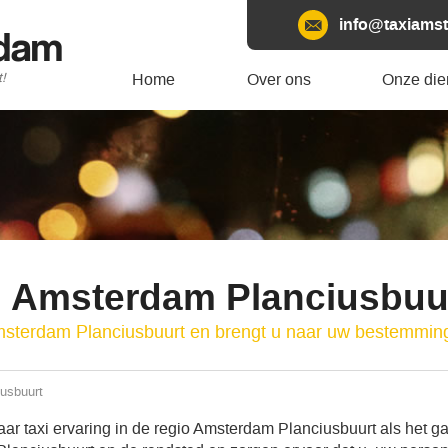
info@taxiamst
rdam
t!
Home
Over ons
Onze die
i Amsterdam Planciusbuu
msterdam Planciusbuurt en brengt u naar uw bestemmin
usbuurt
ar taxi ervaring in de regio Amsterdam Planciusbuurt als het g