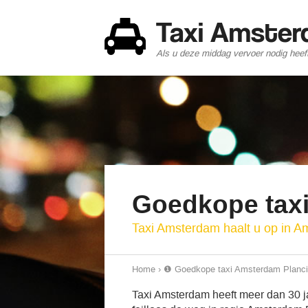
Taxi Amste
Als u deze middag vervoer nodig heef
Goedkope tax
Taxi Amsterdam haalt u op in A
Home
›
❶ Goedkope taxi Amsterdam Planci
Taxi Amsterdam heeft meer dan 30 ja