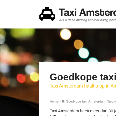
Taxi Amste
Als u deze middag vervoer nodig heef
Goedkope tax
Taxi Amsterdam haalt u op in 
Home
›
❶ Goedkope taxi Amsterdam Nieuw
Taxi Amsterdam heeft meer dan 30 ja