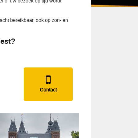
l of uw bezoek op tijd wordt
cht bereikbaar, ook op zon- en
West?
Contact