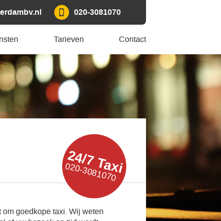
erdambv.nl
020-3081070
nsten
Tarieven
Contact
24/7 Taxi
020-3081070
t om goedkope taxi. Wij weten