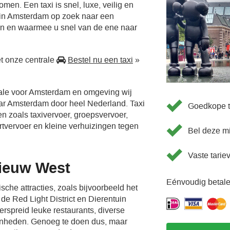
men. Een taxi is snel, luxe, veilig en
 in Amsterdam op zoek naar een
en en waarmee u snel van de ene naar
t onze centrale
Bestel nu een taxi
»
rale voor Amsterdam en omgeving wij
aar Amsterdam door heel Nederland. Taxi
Goedkope t
en zoals taxivervoer, groepsvervoer,
ortvervoer en kleine verhuizingen tegen
Bel deze m
Vaste tarie
ieuw West
Eénvoudig betale
sche attracties, zoals bijvoorbeeld het
e Red Light District en Dierentuin
verspreid leuke restaurants, diverse
enheden. Genoeg te doen dus, maar