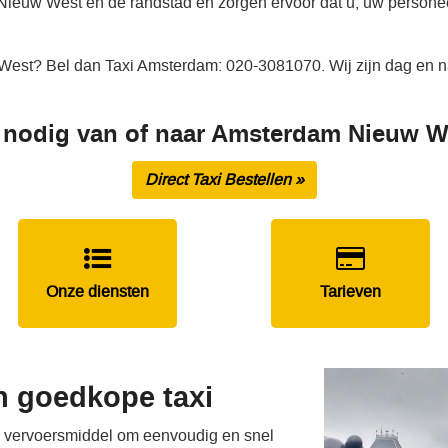
Nieuw West en de randstad en zorgen ervoor dat u, uw personee
West? Bel dan Taxi Amsterdam: 020-3081070. Wij zijn dag en na
 nodig van of naar Amsterdam Nieuw 
Direct Taxi Bestellen »
Onze diensten
Tarieven
n goedkope taxi
e vervoersmiddel om eenvoudig en snel