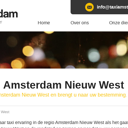
info@taxiamst
rdam
t!
Home
Over ons
Onze die
i Amsterdam Nieuw West
Amsterdam Nieuw West en brengt u naar uw bestemming.
 West
ar taxi ervaring in de regio Amsterdam Nieuw West als het gaa