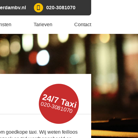
erdambv.nl
020-3081070
nsten
Tarieven
Contact
24/7 Taxi
020-3081070
om goedkope taxi. Wij weten feilloos