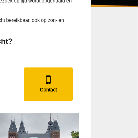
ezoek op tijd wordt opgehaald en
ht bereikbaar, ook op zon- en
cht?
Contact