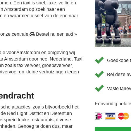
men. Een taxi is snel, luxe, veilig en
 in Amsterdam op zoek naar een
en en waarmee u snel van de ene naar
 onze centrale
Bestel nu een taxi
»
rale voor Amsterdam en omgeving wij
aar Amsterdam door heel Nederland. Taxi
Goedkope t
en zoals taxivervoer, groepsvervoer,
ortvervoer en kleine verhuizingen tegen
Bel deze a
Vaste tarie
endracht
Eénvoudig betale
sche attracties, zoals bijvoorbeeld het
e Red Light District en Dierentuin
verspreid leuke restaurants, diverse
enheden. Genoeg te doen dus, maar