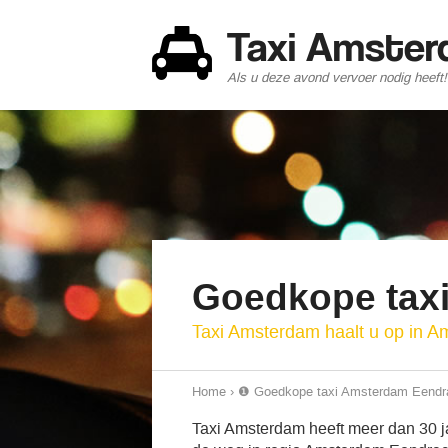
Taxi Amste
Als u deze avond vervoer nodig heeft!
Goedkope tax
Taxi Amsterdam haalt u op in 
Home
›
❶ Goedkope taxi Amsterdam Eendr
Taxi Amsterdam heeft meer dan 30 ja