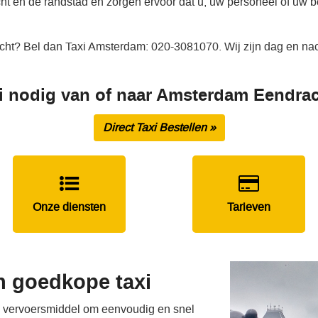
t en de randstad en zorgen ervoor dat u, uw personeel of uw b
cht? Bel dan Taxi Amsterdam: 020-3081070. Wij zijn dag en nac
i nodig van of naar Amsterdam Eendra
Direct Taxi Bestellen »
Onze diensten
Tarieven
n goedkope taxi
e vervoersmiddel om eenvoudig en snel