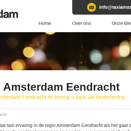
info@taxiamst
rdam
Home
Over ons
Onze die
i Amsterdam Eendracht
Amsterdam Eendracht en brengt u naar uw bestemming.
acht
ar taxi ervaring in de regio Amsterdam Eendracht als het gaat 