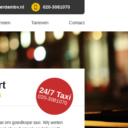
erdambv.nl
020-3081070
nsten
Tarieven
Contact
t
24/7 Taxi
g.
020-3081070
aat om goedkope taxi. Wij weten