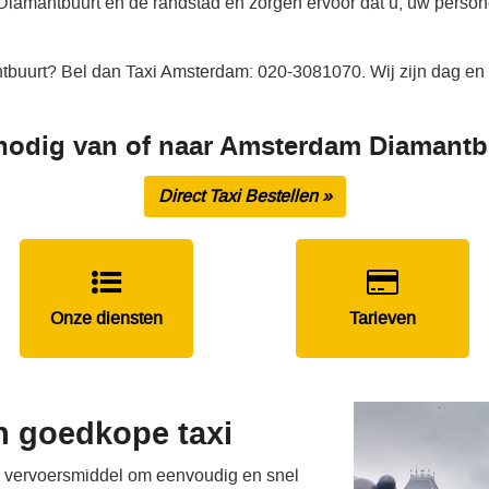
Diamantbuurt en de randstad en zorgen ervoor dat u, uw persone
tbuurt? Bel dan Taxi Amsterdam: 020-3081070. Wij zijn dag en 
 nodig van of naar Amsterdam Diamantb
Direct Taxi Bestellen »
Onze diensten
Tarieven
n goedkope taxi
e vervoersmiddel om eenvoudig en snel