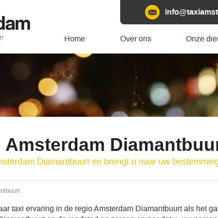
info@taxiamst
rdam
t!
Home
Over ons
Onze die
i Amsterdam Diamantbuur
Amsterdam Diamantbuurt en brengt u naar uw bestemmin
ntbuurt
ar taxi ervaring in de regio Amsterdam Diamantbuurt als het g