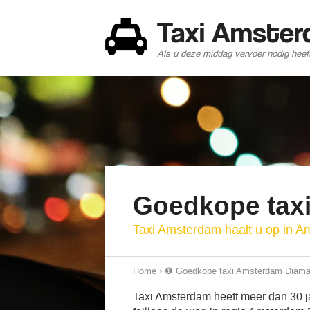
Taxi Amste
Als u deze middag vervoer nodig heef
Goedkope tax
Taxi Amsterdam haalt u op in 
Home
›
❶ Goedkope taxi Amsterdam Diama
Taxi Amsterdam heeft meer dan 30 ja