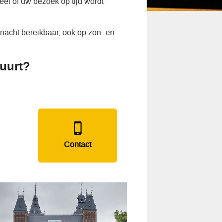
el of uw bezoek op tijd wordt
nacht bereikbaar, ook op zon- en
uurt?
Contact