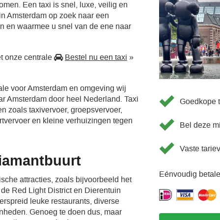
men. Een taxi is snel, luxe, veilig en
 in Amsterdam op zoek naar een
en en waarmee u snel van de ene naar
t onze centrale
Bestel nu een taxi
»
rale voor Amsterdam en omgeving wij
aar Amsterdam door heel Nederland. Taxi
Goedkope t
en zoals taxivervoer, groepsvervoer,
ortvervoer en kleine verhuizingen tegen
Bel deze m
Vaste tarie
iamantbuurt
Eénvoudig betale
sche attracties, zoals bijvoorbeeld het
e Red Light District en Dierentuin
verspreid leuke restaurants, diverse
enheden. Genoeg te doen dus, maar